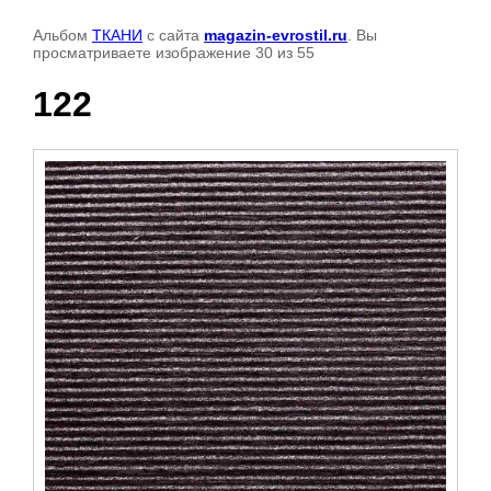
Альбом
ТКАНИ
с сайта
magazin-evrostil.ru
. Вы
просматриваете изображение 30 из 55
122